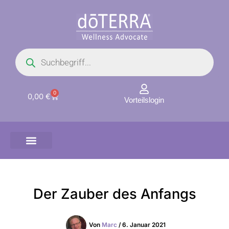
Zum
Inhalt
springen
Products
search
0
Warenkorb
0,00
€
Vorteilslogin
Der Zauber des Anfangs
Von
Marc
/
6. Januar 2021