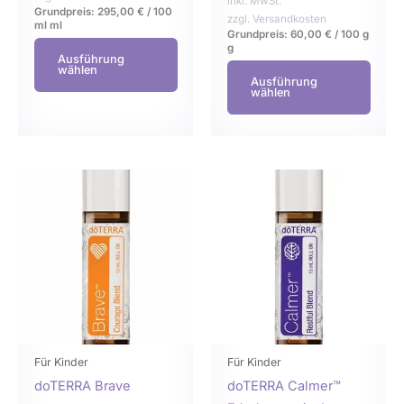
inkl. MwSt.
Grundpreis:
295,00
€
/
100
zzgl.
Versandkosten
ml
ml
Grundpreis:
60,00
€
/
100 g
g
Ausführung
wählen
Ausführung
wählen
Dieses
Dies
Produkt
Prod
weist
weist
mehrere
mehr
Varianten
Varia
auf.
auf.
Die
Die
Optionen
Opti
können
könn
Für Kinder
Für Kinder
auf
auf
doTERRA Brave
doTERRA Calmer™