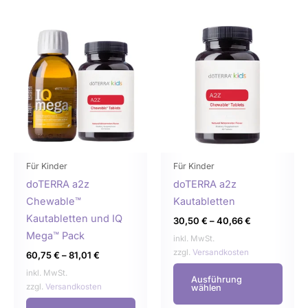
Dieses
Dies
Produkt
Prod
weist
weist
mehrere
mehr
Varianten
Varia
auf.
auf.
Die
Die
Optionen
Opti
können
könn
Für Kinder
Für Kinder
auf
auf
doTERRA a2z
doTERRA a2z
der
der
Chewable™
Kautabletten
Produktseite
Produ
Kautabletten und IQ
30,50
€
–
40,66
€
gewählt
gewä
Mega™ Pack
inkl. MwSt.
werden
werd
zzgl.
Versandkosten
60,75
€
–
81,01
€
inkl. MwSt.
Ausführung
zzgl.
Versandkosten
wählen