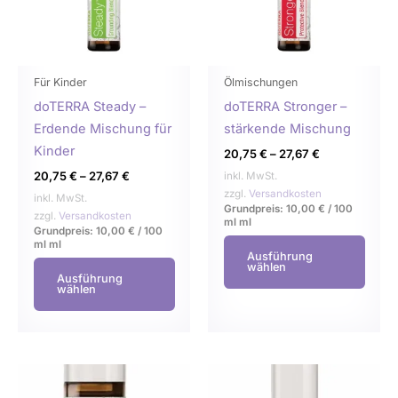
auf.
auf.
Die
Die
Optionen
Opti
können
könn
Für Kinder
Ölmischungen
auf
auf
doTERRA Steady –
doTERRA Stronger –
der
der
Erdende Mischung für
stärkende Mischung
Produktseite
Produ
Kinder
20,75
€
–
27,67
€
gewählt
gewä
20,75
€
–
27,67
€
inkl. MwSt.
werden
werd
zzgl.
Versandkosten
inkl. MwSt.
Grundpreis:
10,00
€
/
100
zzgl.
Versandkosten
ml
ml
Grundpreis:
10,00
€
/
100
ml
ml
Ausführung
wählen
Ausführung
wählen
Dieses
Dies
Produkt
Prod