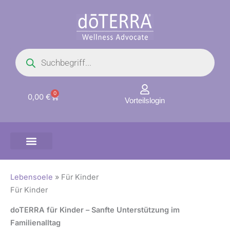
Zum
Inhalt
springen
Products
search
0
Warenkorb
0,00
€
Vorteilslogin
Lebensoele
»
Für Kinder
Für Kinder
doTERRA für Kinder – Sanfte Unterstützung im
Familienalltag