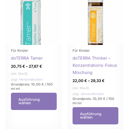
weist
weist
mehrere
mehr
Varianten
Varia
auf.
auf.
Die
Die
Optionen
Opti
können
könn
Für Kinder
Für Kinder
auf
auf
doTERRA Tamer
doTERRA Thinker –
der
der
Konzentrations-Fokus
20,75
€
–
27,67
€
Produktseite
Produ
Mischung
inkl. MwSt.
gewählt
gewä
zzgl.
Versandkosten
22,00
€
–
29,33
€
Grundpreis:
10,00
€
/
100
werden
werd
inkl. MwSt.
ml
ml
zzgl.
Versandkosten
Grundpreis:
10,00
€
/
100
Ausführung
wählen
ml
ml
Ausführung
wählen