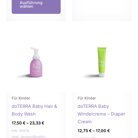
Ausführung
wählen
Dieses
Dies
Produkt
Prod
weist
weist
mehrere
mehr
Varianten
Varia
auf.
auf.
Die
Die
Optionen
Opti
können
könn
Für Kinder
Für Kinder
auf
auf
doTERRA Baby Hair &
doTERRA Baby
der
der
Body Wash
Windelcreme – Diaper
Produktseite
Produ
Cream
17,50
€
–
23,33
€
gewählt
gewä
12,75
€
–
17,00
€
inkl. MwSt.
werden
werd
zzgl.
Versandkosten