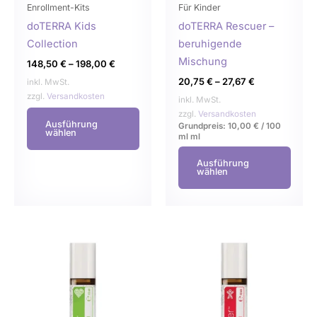
können
könn
Enrollment-Kits
Für Kinder
auf
auf
doTERRA Kids
doTERRA Rescuer –
der
der
Collection
beruhigende
Produktseite
Produ
Mischung
148,50
€
–
198,00
€
gewählt
gewä
20,75
€
–
27,67
€
inkl. MwSt.
werden
werd
zzgl.
Versandkosten
inkl. MwSt.
zzgl.
Versandkosten
Ausführung
Grundpreis:
10,00
€
/
100
wählen
ml
ml
Ausführung
wählen
Dieses
Dies
Produkt
Prod
weist
weist
mehrere
mehr
Varianten
Varia