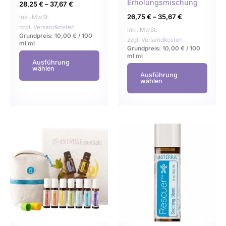
der
der
Erholungsmischung
28,25
€
–
37,67
€
Produktseite
Produ
26,75
€
–
35,67
€
inkl. MwSt.
gewählt
gewä
zzgl.
Versandkosten
inkl. MwSt.
Grundpreis:
10,00
€
/
100
werden
werd
zzgl.
Versandkosten
ml
ml
Grundpreis:
10,00
€
/
100
ml
ml
Ausführung
wählen
Ausführung
wählen
Dieses
Dies
Produkt
Prod
weist
weist
mehrere
mehr
Varianten
Varia
auf.
auf.
Die
Die
Optionen
Opti