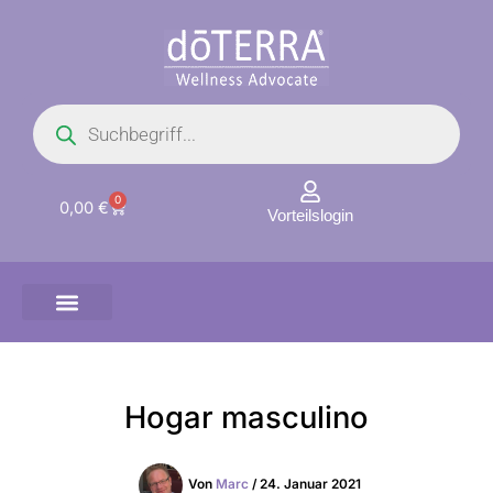
Zum
Inhalt
springen
Products
search
0
Warenkorb
0,00
€
Vorteilslogin
Hogar masculino
Von
Marc
/
24. Januar 2021