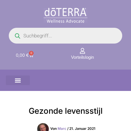
Zum
Inhalt
springen
Products
search
0
Warenkorb
0,00
€
Vorteilslogin
Gezonde levensstijl
Von
Marc
/
21. Januar 2021