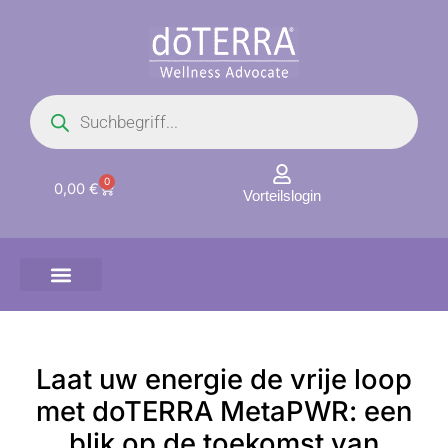
Zum
Inhalt
springen
Products
search
0
Warenkorb
0,00
€
Vorteilslogin
Laat uw energie de vrije loop
met doTERRA MetaPWR: een
blik op de toekomst van