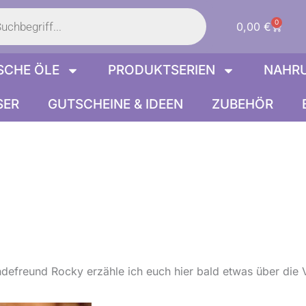
s
0
Warenk
0,00
€
SCHE ÖLE
PRODUKTSERIEN
NAHR
SER
GUTSCHEINE & IDEEN
ZUBEHÖR
defreund Rocky erzähle ich euch hier bald etwas über die