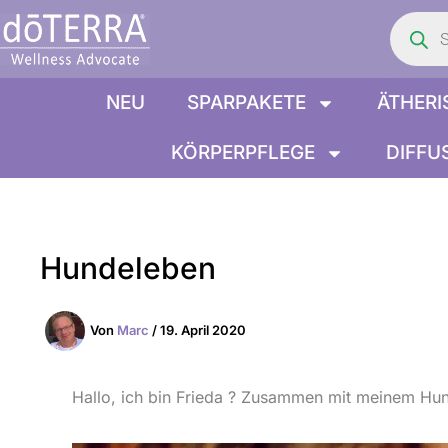
Product
Zum
search
Inhalt
springen
NEU
SPARPAKETE
ÄTHERI
KÖRPERPFLEGE
DIFFU
Hundeleben
Von
Marc
/
19. April 2020
Hallo, ich bin Frieda ? Zusammen mit meinem Hun