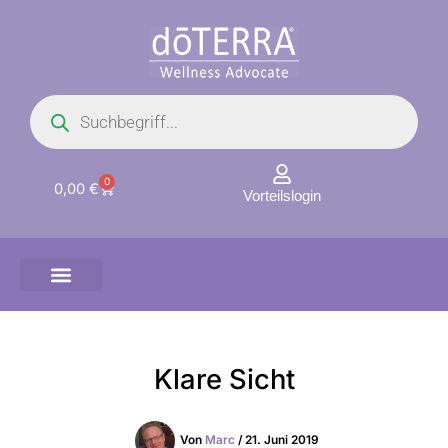
Zum
Inhalt
springen
Products
search
0
Warenkorb
0,00
€
Vorteilslogin
Klare Sicht
Von
Marc
/
21. Juni 2019