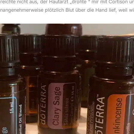
chte nicht aus, der Hautarzt „drohte “ mir mit Cortison un
angenehmerweise plötzlich Blut über die Hand lief, weil w