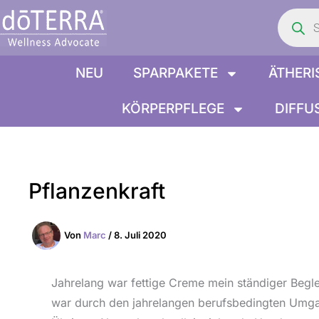
Product
Zum
search
Inhalt
springen
NEU
SPARPAKETE
ÄTHERI
KÖRPERPFLEGE
DIFFU
Pflanzenkraft
Von
Marc
/
8. Juli 2020
Jahrelang war fettige Creme mein ständiger Begl
war durch den jahrelangen berufsbedingten Umgan