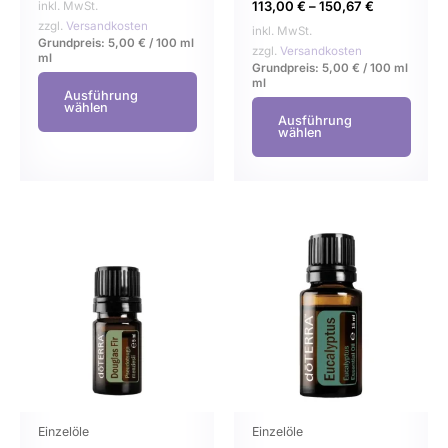
113,00
€
–
150,67
€
inkl. MwSt.
werden
werd
zzgl.
Versandkosten
inkl. MwSt.
Grundpreis:
5,00
€
/
100 ml
zzgl.
Versandkosten
ml
Grundpreis:
5,00
€
/
100 ml
ml
Ausführung
wählen
Ausführung
wählen
Dieses
Dies
Produkt
Prod
weist
weist
mehrere
mehr
Varianten
Varia
auf.
auf.
Die
Die
Optionen
Opti
können
könn
Einzelöle
Einzelöle