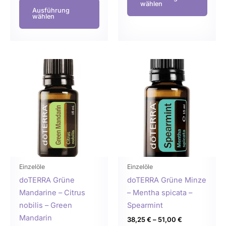
wählen
Ausführung
wählen
Dieses
Dies
Produkt
Prod
weist
weist
mehrere
mehr
Varianten
Varia
auf.
auf.
Die
Die
Optionen
Opti
können
könn
Einzelöle
Einzelöle
auf
auf
doTERRA Grüne
doTERRA Grüne Minze
der
der
Mandarine – Citrus
– Mentha spicata –
Produktseite
Produ
nobilis – Green
Spearmint
gewählt
gewä
Mandarin
38,25
€
–
51,00
€