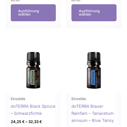
ml
ml
ml
ml
Ausführung
Ausführung
wählen
wählen
Dieses
Dies
Produkt
Prod
weist
weist
mehrere
mehr
Varianten
Varia
auf.
auf.
Die
Die
Optionen
Opti
können
könn
Einzelöle
Einzelöle
auf
auf
doTERRA Black Spruce
doTERRA Blauer
der
der
– Schwarzfichte
Rainfarn – Tanacetum
Produktseite
Produ
annuum – Blue Tansy
24,25
€
–
32,33
€
gewählt
gewä