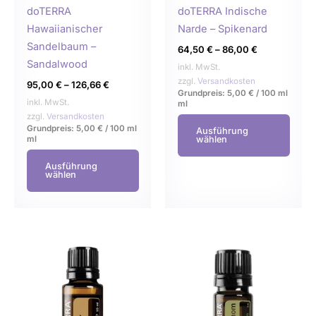
auf
auf
doTERRA
doTERRA Indische
der
der
Hawaiianischer
Narde – Spikenard
Produktseite
Produ
Sandelbaum –
64,50
€
–
86,00
€
gewählt
gewä
Sandalwood
inkl. MwSt.
werden
werd
zzgl.
Versandkosten
95,00
€
–
126,66
€
Grundpreis:
5,00
€
/
100 ml
inkl. MwSt.
ml
zzgl.
Versandkosten
Grundpreis:
5,00
€
/
100 ml
Ausführung
wählen
ml
Ausführung
wählen
Dieses
Dies
Produkt
Prod
weist
weist
mehrere
mehr
Varianten
Varia