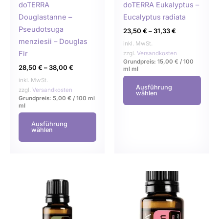
auf
auf
doTERRA
doTERRA Eukalyptus –
der
der
Douglastanne –
Eucalyptus radiata
Produktseite
Produ
Pseudotsuga
23,50
€
–
31,33
€
gewählt
gewä
menziesii – Douglas
inkl. MwSt.
werden
werd
Fir
zzgl.
Versandkosten
Grundpreis:
15,00
€
/
100
28,50
€
–
38,00
€
ml
ml
inkl. MwSt.
Ausführung
zzgl.
Versandkosten
wählen
Grundpreis:
5,00
€
/
100 ml
ml
Ausführung
wählen
Dieses
Dies
Produkt
Prod
weist
weist
mehrere
mehr