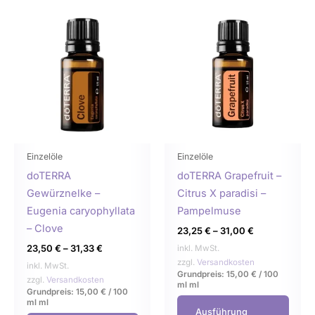
Dieses
Dies
Produkt
Prod
weist
weist
mehrere
mehr
Varianten
Varia
auf.
auf.
Die
Die
Optionen
Opti
können
könn
Einzelöle
Einzelöle
auf
auf
doTERRA
doTERRA Grapefruit –
der
der
Gewürznelke –
Citrus X paradisi –
Produktseite
Produ
Eugenia caryophyllata
Pampelmuse
gewählt
gewä
– Clove
23,25
€
–
31,00
€
werden
werd
23,50
€
–
31,33
€
inkl. MwSt.
zzgl.
Versandkosten
inkl. MwSt.
Grundpreis:
15,00
€
/
100
zzgl.
Versandkosten
ml
ml
Grundpreis:
15,00
€
/
100
ml
ml
Ausführung