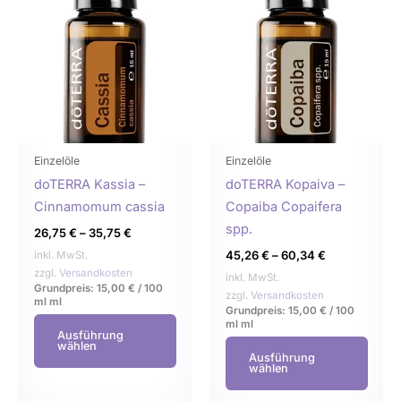
Produkt
Prod
weist
weist
mehrere
mehr
Varianten
Varia
auf.
auf.
Die
Die
Optionen
Opti
können
könn
Einzelöle
Einzelöle
auf
auf
doTERRA Kassia –
doTERRA Kopaiva –
der
der
Cinnamomum cassia
Copaiba Copaifera
Produktseite
Produ
spp.
26,75
€
–
35,75
€
gewählt
gewä
45,26
€
–
60,34
€
inkl. MwSt.
werden
werd
zzgl.
Versandkosten
inkl. MwSt.
Grundpreis:
15,00
€
/
100
zzgl.
Versandkosten
ml
ml
Grundpreis:
15,00
€
/
100
ml
ml
Ausführung
wählen
Ausführung
wählen