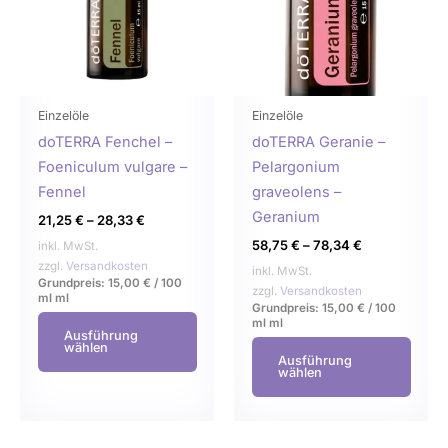
Varianten
Varia
auf.
auf.
Die
Die
Optionen
Opti
können
könn
Einzelöle
Einzelöle
auf
auf
doTERRA Fenchel –
doTERRA Geranie –
der
der
Foeniculum vulgare –
Pelargonium
Produktseite
Produ
Fennel
graveolens –
gewählt
gewä
Geranium
21,25
€
–
28,33
€
werden
werd
58,75
€
–
78,34
€
inkl. MwSt.
zzgl.
Versandkosten
inkl. MwSt.
Grundpreis:
15,00
€
/
100
zzgl.
Versandkosten
ml
ml
Grundpreis:
15,00
€
/
100
ml
ml
Ausführung
wählen
Ausführung
wählen