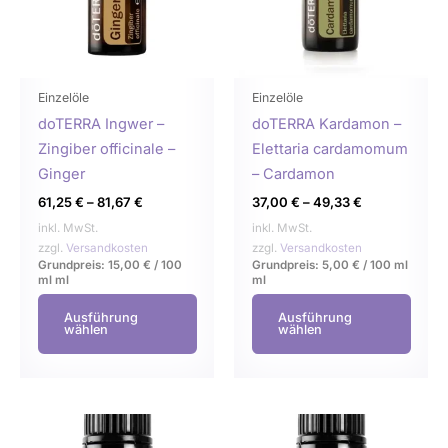
auf.
auf.
Die
Die
Optionen
Opti
können
könn
Einzelöle
Einzelöle
auf
auf
doTERRA Ingwer –
doTERRA Kardamon –
der
der
Zingiber officinale –
Elettaria cardamomum
Produktseite
Produ
Ginger
– Cardamon
gewählt
gewä
61,25
€
–
81,67
€
37,00
€
–
49,33
€
werden
werd
inkl. MwSt.
inkl. MwSt.
zzgl.
Versandkosten
zzgl.
Versandkosten
Grundpreis:
15,00
€
/
100
Grundpreis:
5,00
€
/
100 ml
ml
ml
ml
Ausführung
Ausführung
wählen
wählen
Dieses
Dies