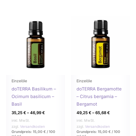
Dieses
Dies
Produkt
Prod
weist
weist
mehrere
mehr
Varianten
Varia
auf.
auf.
Die
Die
Optionen
Opti
können
könn
Einzelöle
Einzelöle
auf
auf
doTERRA Basilikum –
doTERRA Bergamotte
der
der
Ocimum basilicum –
– Citrus bergamia –
Produktseite
Produ
Basil
Bergamot
gewählt
gewä
35,25
€
–
46,99
€
49,25
€
–
65,68
€
werden
werd
inkl. MwSt.
inkl. MwSt.
zzgl.
Versandkosten
zzgl.
Versandkosten
Grundpreis:
15,00
€
/
100
Grundpreis:
15,00
€
/
100