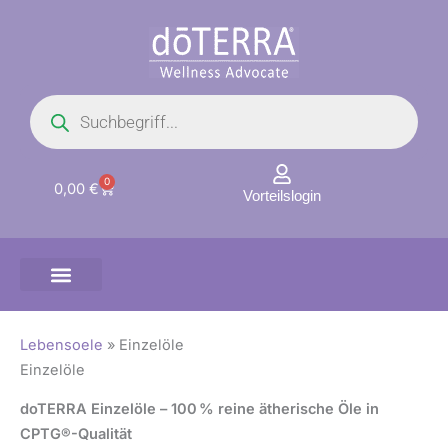
Zum
Inhalt
springen
Products
search
0
Warenkorb
0,00
€
Vorteilslogin
Lebensoele
»
Einzelöle
Einzelöle
doTERRA Einzelöle – 100 % reine ätherische Öle in
CPTG®-Qualität