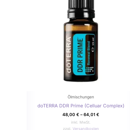
weist
mehrere
Variante
auf.
Die
Optione
können
auf
der
Produkts
gewählt
werden
Ölmischungen
doTERRA DDR Prime (Celluar Complex)
48,00
€
–
64,01
€
inkl. MwSt.
zzgl.
Versandkosten