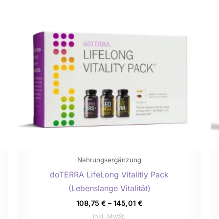
weist
mehrere
n
Varianten
auf.
Die
n
Optionen
können
auf
der
eite
Produktseite
gewählt
werden
Nahrungsergänzung
doTERRA LifeLong Vitalitiy Pack
(Lebenslange Vitalität)
108,75
€
–
145,01
€
inkl. MwSt.