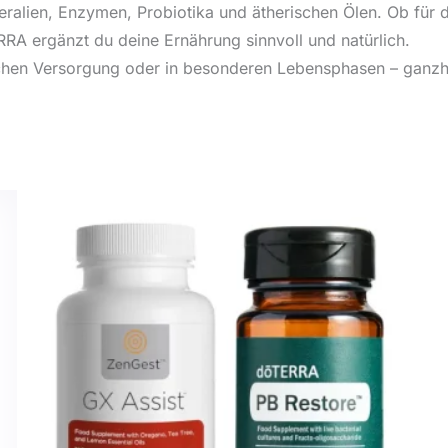
neralien, Enzymen, Probiotika und ätherischen Ölen. Ob für
RRA ergänzt du deine Ernährung sinnvoll und natürlich.
lichen Versorgung oder in besonderen Lebensphasen – ganzhe
Dieses
Produkt
weist
mehrere
n
Varianten
auf.
Die
n
Optionen
können