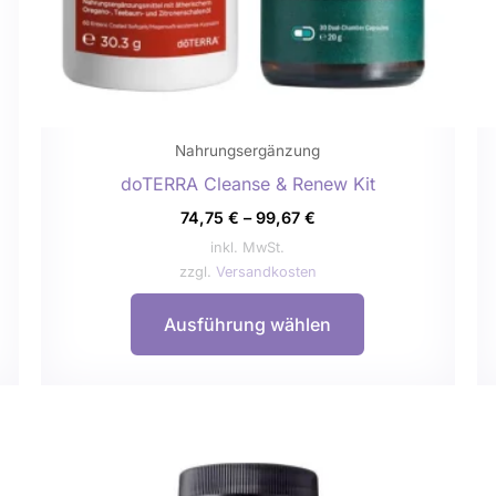
auf
der
eite
Produktseite
gewählt
werden
Nahrungsergänzung
doTERRA Cleanse & Renew Kit
74,75
€
–
99,67
€
inkl. MwSt.
zzgl.
Versandkosten
Ausführung wählen
Dieses
Produkt