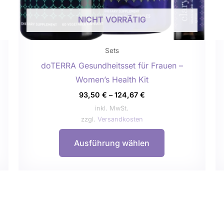
eite
Produktseite
NICHT VORRÄTIG
gewählt
werden
Sets
doTERRA Gesundheitsset für Frauen –
Women’s Health Kit
93,50
€
–
124,67
€
inkl. MwSt.
zzgl.
Versandkosten
Ausführung wählen
Dieses
Produkt