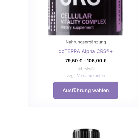
auf
der
Produkts
gewählt
werden
Nahrungsergänzung
doTERRA Alpha CRS®+
79,50
€
–
106,00
€
inkl. MwSt.
zzgl.
Versandkosten
Ausführung wählen
Dieses
Produkt