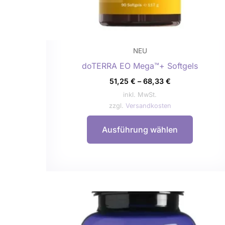
Produkts
gewählt
werden
NEU
doTERRA EO Mega™+ Softgels
51,25
€
–
68,33
€
inkl. MwSt.
zzgl.
Versandkosten
Ausführung wählen
Dieses
Produkt