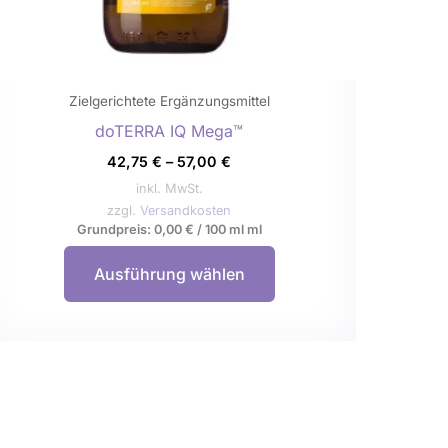
Produktseite
gewählt
werden
Zielgerichtete Ergänzungsmittel
doTERRA IQ Mega™
42,75
€
–
57,00
€
inkl. MwSt.
zzgl.
Versandkosten
Grundpreis:
0,00
€
/
100 ml
ml
Ausführung wählen
Dieses
Produkt