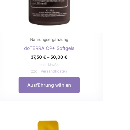
auf
der
Produktseite
gewählt
werden
Nahrungsergänzung
doTERRA CP+ Softgels
37,50
€
–
50,00
€
inkl. MwSt.
zzgl.
Versandkosten
Ausführung wählen
Dieses
Produkt