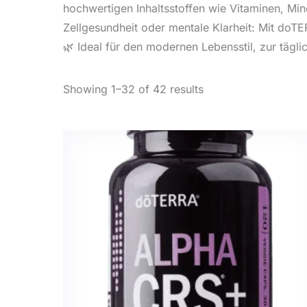
hochwertigen Inhaltsstoffen wie Vitaminen, Mi
Zellgesundheit oder mentale Klarheit: Mit doTE
🌿 Ideal für den modernen Lebensstil, zur täg
Showing 1–32 of 42 results
Dieses
Produkt
weist
mehrere
Variante
auf.
Die
Optione
können