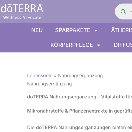
Product
Zum
search
Inhalt
springen
NEU
SPARPAKETE
ÄTHERI
KÖRPERPFLEGE
DIFFU
Lebensoele
»
Nahrungsergänzung
Nahrungsergänzung
doTERRA Nahrungsergänzung – Vitalstoffe für
Mikronährstoffe & Pflanzenextrakte in geprüft
Die
doTERRA Nahrungsergänzungen
bieten ei