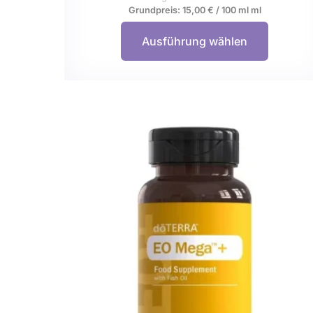
Grundpreis:
15,00
€
/
100 ml
ml
Ausführung wählen
Dieses
Produkt
weist
mehrere
Variante
auf.
Die
Optione
können
auf
der