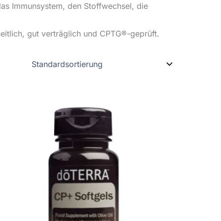
 das Immunsystem, den Stoffwechsel, die
itlich, gut verträglich und CPTG®-geprüft.
Dieses
Produkt
weist
mehrere
Varianten
auf.
Die
Optionen
können