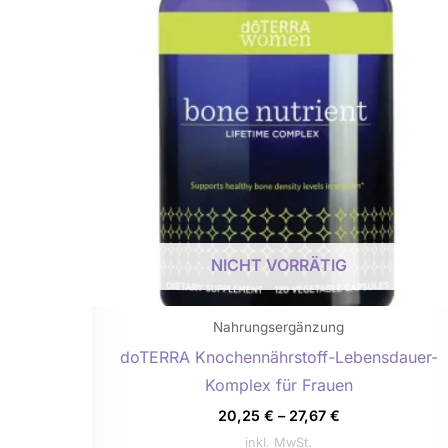
weist
mehrere
Variante
auf.
Die
Optione
können
auf
der
Produkts
NICHT VORRÄTIG
gewählt
werden
Nahrungsergänzung
doTERRA Knochennährstoff-Lebensdauer-
Komplex für Frauen
20,25
€
–
27,67
€
inkl. MwSt.