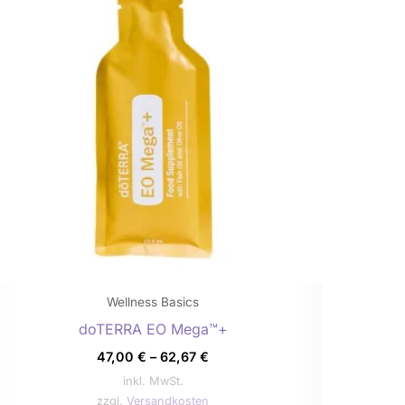
weist
mehrere
Varianten
auf.
Die
Optionen
können
auf
der
Produktseite
gewählt
werden
Wellness Basics
doTERRA EO Mega™+
47,00
€
–
62,67
€
inkl. MwSt.
zzgl.
Versandkosten