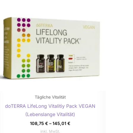
weist
mehrere
Varianten
auf.
Die
Optionen
können
auf
der
Produktseite
gewählt
werden
Tägliche Vitalität
doTERRA LifeLong Vitalitiy Pack VEGAN
(Lebenslange Vitalität)
108,75
€
–
145,01
€
inkl. MwSt.