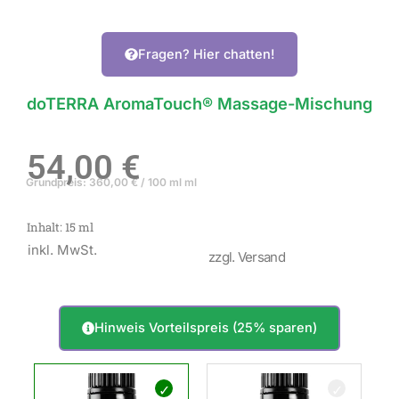
Fragen? Hier chatten!
doTERRA AromaTouch® Massage-Mischung
54,00
€
Grundpreis:
360,00
€
/
100 ml
ml
Inhalt: 15
ml
inkl. MwSt.
zzgl. Versand
Hinweis Vorteilspreis (25% sparen)
doTERRA
AromaTouch®
Massage-