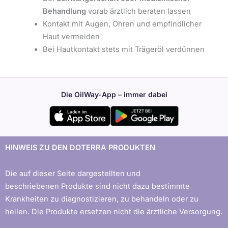
Behandlung
vorab ärztlich beraten lassen
Kontakt mit Augen, Ohren und empfindlicher
Haut vermeiden
Bei Hautkontakt stets mit Trägeröl verdünnen
Die OilWay-App – immer dabei
HINWEIS ZU DEN DOTERRA PRODUKTEN
Die auf dieser Seite dargestellten und
beschriebenen Produkte sind nicht dazu bestimmte
Krankheiten zu diagnostizieren, zu behandeln oder zu
heilen. Die Produkte ersetzen nicht die ärztliche Versorgung.