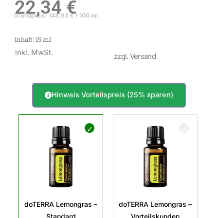
22,34
€
Grundpreis:
148,93
€
/
100
ml
Inhalt: 15
ml
inkl. MwSt.
zzgl. Versand
Hinweis Vorteilspreis (25% sparen)
doTERRA
Lemongras
Menge
doTERRA Lemongras –
doTERRA Lemongras –
Standard
Vorteilskunden