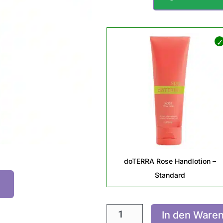
doTERRA
Rose
Handlotion
Menge
doTERRA Rose Handlotion –
Standard
In den Ware