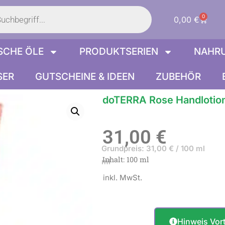
s
0
Warenk
0,00
€
SCHE ÖLE
PRODUKTSERIEN
NAHR
SER
GUTSCHEINE & IDEEN
ZUBEHÖR
doTERRA Rose Handlotio
31,00
€
Grundpreis:
31,00
€
/
100 ml
Inhalt: 100
ml
ml
inkl. MwSt.
Hinweis Vort