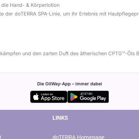
 die Hand- & Körperlotion
e der doTERRA SPA-Linie, um Ihr Erlebnis mit Hautpflegepr
ekämpfen und den zarten Duft des ätherischen CPTG™-Öls B
Die OilWay-App – immer dabei
LINKS
t
doTERRA Homepage