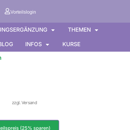
orb
Vorteilslogin
UNGSERGÄNZUNG
THEMEN
BLOG
INFOS
KURSE
n
zzgl. Versand
eilspreis (25% sparen)