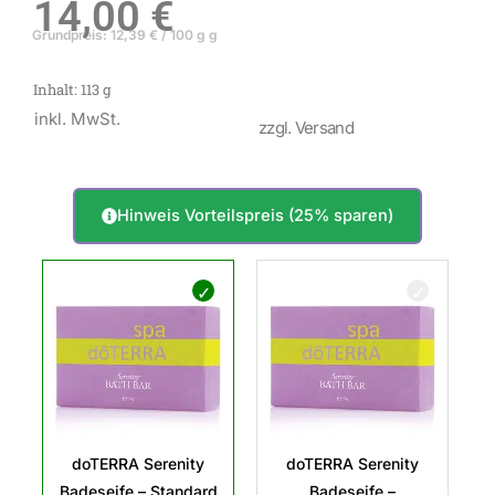
14,00
€
Grundpreis:
12,39
€
/
100 g
g
Inhalt: 113
g
inkl. MwSt.
zzgl. Versand
Hinweis Vorteilspreis (25% sparen)
doTERRA
Serenity
Badeseife
Menge
doTERRA Serenity
doTERRA Serenity
Badeseife – Standard
Badeseife –