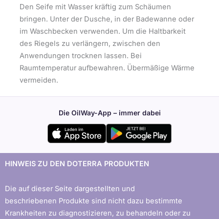
Den Seife mit Wasser kräftig zum Schäumen
bringen. Unter der Dusche, in der Badewanne oder
im Waschbecken verwenden. Um die Haltbarkeit
des Riegels zu verlängern, zwischen den
Anwendungen trocknen lassen. Bei
Raumtemperatur aufbewahren. Übermäßige Wärme
vermeiden.
Die OilWay-App – immer dabei
HINWEIS ZU DEN DOTERRA PRODUKTEN
Die auf dieser Seite dargestellten und
beschriebenen Produkte sind nicht dazu bestimmte
Krankheiten zu diagnostizieren, zu behandeln oder zu