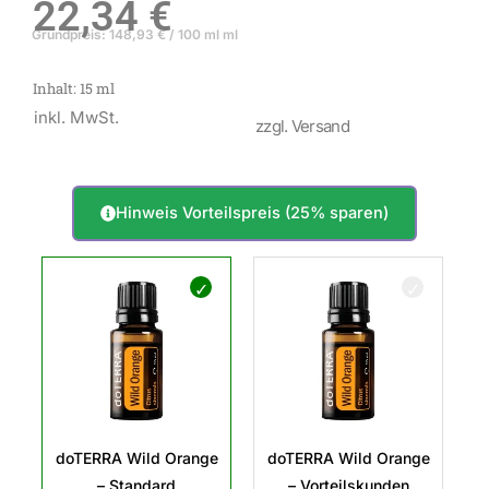
22,34
€
Grundpreis:
148,93
€
/
100 ml
ml
Inhalt: 15
ml
inkl. MwSt.
zzgl. Versand
Hinweis Vorteilspreis (25% sparen)
doTERRA
Wild
Orange
Menge
doTERRA Wild Orange
doTERRA Wild Orange
– Standard
– Vorteilskunden