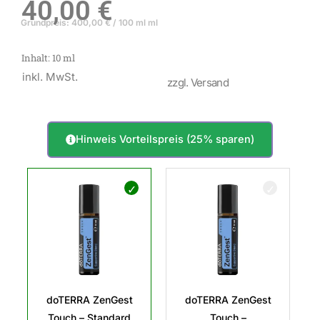
40,00
€
Grundpreis:
400,00
€
/
100 ml
ml
Inhalt: 10
ml
inkl. MwSt.
zzgl. Versand
Hinweis Vorteilspreis (25% sparen)
doTERRA
ZenGest
Touch
Menge
doTERRA ZenGest
doTERRA ZenGest
Touch – Standard
Touch –