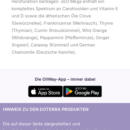
Herzfunktion beitragen. xEO Mega enthält ein
komplettes Spektrum an Carotinoiden und Vitamin E
und D sowie die ätherischen Öle Clove
(Gewürznelke), Frankincense (Weihrauch), Thyme
(Thymian), Cumin (Kreuzkümmel), Wild Orange
(Wildorange), Peppermint (Pfefferminze), Ginger
(Ingwer), Caraway (Kümmel) und German
Chamomile (Deutsche Kamille).
Die OilWay-App – immer dabei
HINWEIS ZU DEN DOTERRA PRODUKTEN
Die auf dieser Seite dargestellten und