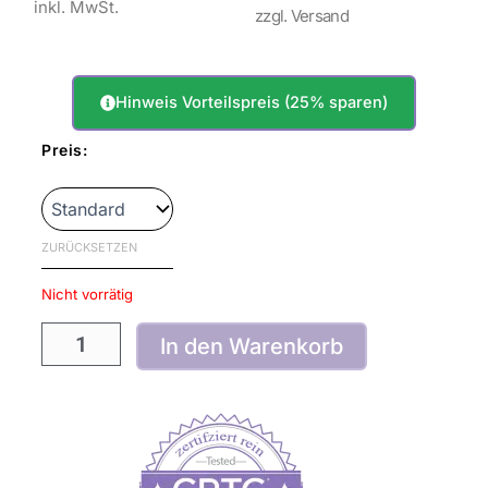
inkl. MwSt.
zzgl. Versand
Hinweis Vorteilspreis (25% sparen)
doTERRA
Preis:
xEO
Mega™
Ätherische
Öle
Omegakomplex
ZURÜCKSETZEN
Menge
Nicht vorrätig
In den Warenkorb