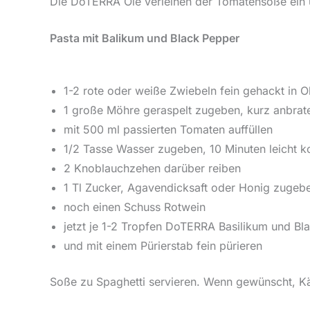
Die DoTERRA Öle verleihen der Tomatensoße ein 
Pasta mit Balikum und Black Pepper
1-2 rote oder weiße Zwiebeln fein gehackt in O
1 große Möhre geraspelt zugeben, kurz anbra
mit 500 ml passierten Tomaten auffüllen
1/2 Tasse Wasser zugeben, 10 Minuten leicht k
2 Knoblauchzehen darüber reiben
1 Tl Zucker, Agavendicksaft oder Honig zuge
noch einen Schuss Rotwein
jetzt je 1-2 Tropfen DoTERRA Basilikum und B
und mit einem Pürierstab fein pürieren
Soße zu Spaghetti servieren. Wenn gewünscht, Kä