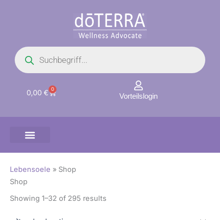
Zum
Inhalt
springen
Products
search
0
Warenkorb
0,00
€
Vorteilslogin
Lebensoele
»
Shop
Shop
Showing 1–32 of 295 results