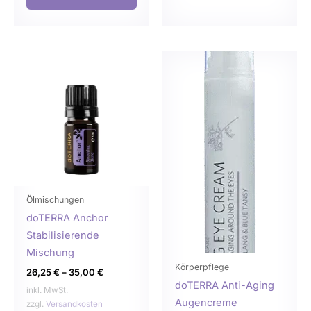
Dieses
Dies
Produkt
Prod
weist
weist
mehrere
mehr
Varianten
Varia
auf.
auf.
Die
Die
Optionen
Opti
können
könn
Ölmischungen
auf
auf
doTERRA Anchor
der
der
Stabilisierende
Produktseite
Produ
Mischung
gewählt
gewä
Körperpflege
26,25
€
–
35,00
€
werden
werd
doTERRA Anti-Aging
inkl. MwSt.
Augencreme
zzgl.
Versandkosten