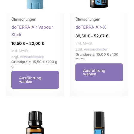
Die
Die
Optionen
Opti
können
könn
Ölmischungen
Ölmischungen
auf
auf
doTERRA Air Vapour
doTERRA Air-X
der
der
Stick
39,50
€
–
52,67
€
Produktseite
Produ
16,50
€
–
22,00
€
inkl. MwSt.
gewählt
gewä
zzgl.
Versandkosten
inkl. MwSt.
Grundpreis:
15,00
€
/
100
werden
werd
zzgl.
Versandkosten
ml
ml
Grundpreis:
15,50
€
/
100 g
g
Ausführung
wählen
Ausführung
wählen
Dieses
Dies
Produkt
Prod
weist
weist
mehrere
mehr