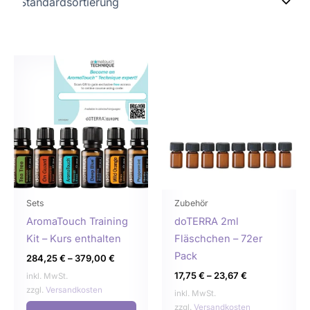
Dieses
Dies
Produkt
Prod
weist
weist
mehrere
mehr
Varianten
Varia
auf.
auf.
Die
Die
Optionen
Opti
können
könn
Sets
Zubehör
auf
auf
AromaTouch Training
doTERRA 2ml
der
der
Kit – Kurs enthalten
Fläschchen – 72er
Produktseite
Produ
Pack
284,25
€
–
379,00
€
gewählt
gewä
17,75
€
–
23,67
€
inkl. MwSt.
werden
werd
zzgl.
Versandkosten
inkl. MwSt.
zzgl.
Versandkosten