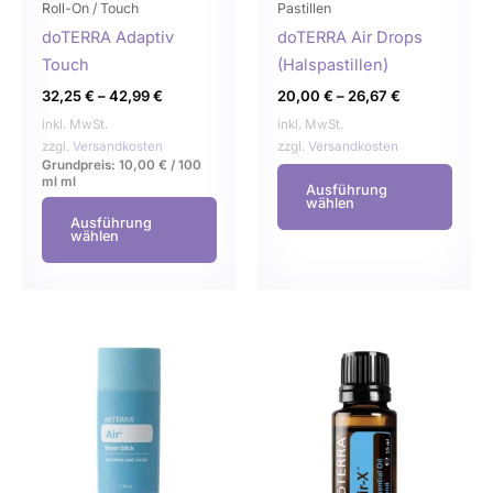
können
könn
Roll-On / Touch
Pastillen
auf
auf
doTERRA Adaptiv
doTERRA Air Drops
der
der
Touch
(Halspastillen)
Produktseite
Produ
32,25
€
–
42,99
€
20,00
€
–
26,67
€
gewählt
gewä
inkl. MwSt.
inkl. MwSt.
werden
werd
zzgl.
Versandkosten
zzgl.
Versandkosten
Grundpreis:
10,00
€
/
100
ml
ml
Ausführung
wählen
Ausführung
wählen
Dieses
Dies
Produkt
Prod
weist
weist
mehrere
mehr
Varianten
Varia
auf.
auf.