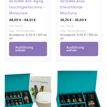
auf
auf
doTERRA Anti-Aging
doTERRA Arise
der
der
Feuchtigkeitscreme –
Erleuchtende
Produktseite
Produ
Moisturizer
Mischung
gewählt
gewä
48,00
€
–
64,01
€
26,25
€
–
35,00
€
werden
werd
inkl. MwSt.
inkl. MwSt.
zzgl.
Versandkosten
zzgl.
Versandkosten
Grundpreis:
0,00
€
/
100 ml
Grundpreis:
5,00
€
/
100 ml
ml
ml
Ausführung
Ausführung
wählen
wählen
Dies
Prod
weist
mehr
Varia
auf.