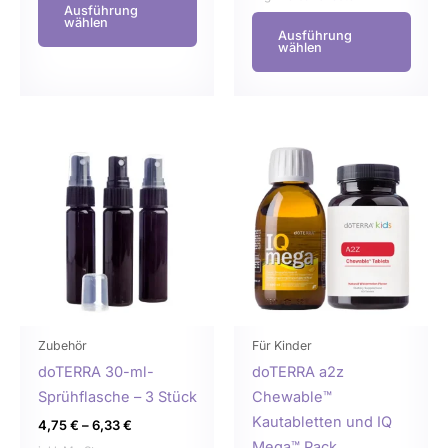
Ausführung
wählen
Ausführung
wählen
Dieses
Dies
Produkt
Prod
weist
weist
mehrere
mehr
Varianten
Varia
auf.
auf.
Die
Die
Optionen
Opti
können
könn
Zubehör
Für Kinder
auf
auf
doTERRA 30-ml-
doTERRA a2z
der
der
Sprühflasche – 3 Stück
Chewable™
Produktseite
Produ
Kautabletten und IQ
4,75
€
–
6,33
€
gewählt
gewä
Mega™ Pack