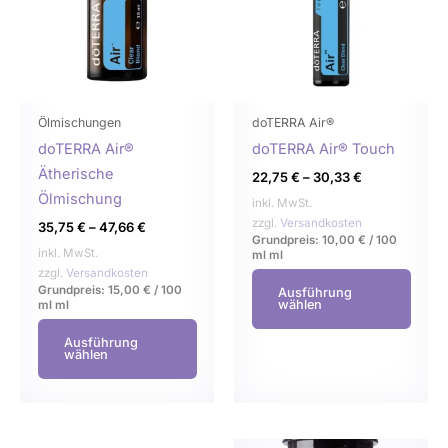
Varianten
Varia
auf.
auf.
Die
Die
Optionen
Opti
können
könn
Ölmischungen
doTERRA Air®
auf
auf
doTERRA Air®
doTERRA Air® Touch
der
der
Ätherische
22,75
€
–
30,33
€
Produktseite
Produ
Ölmischung
inkl. MwSt.
gewählt
gewä
zzgl.
Versandkosten
35,75
€
–
47,66
€
Grundpreis:
10,00
€
/
100
werden
werd
inkl. MwSt.
ml
ml
zzgl.
Versandkosten
Grundpreis:
15,00
€
/
100
Ausführung
wählen
ml
ml
Ausführung
wählen