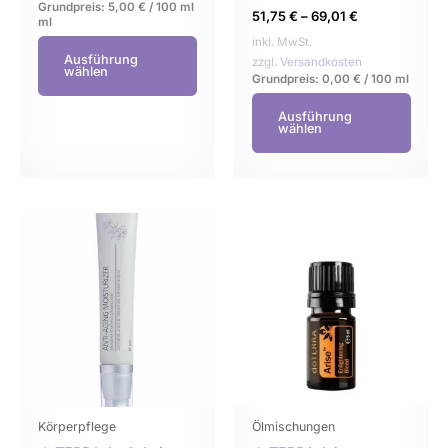
Grundpreis:
5,00
€
/
100 ml
51,75
€
–
69,01
€
ml
inkl. MwSt.
Ausführung
zzgl.
Versandkosten
wählen
Grundpreis:
0,00
€
/
100
ml
Ausführung
wählen
Dieses
Dies
Produkt
Prod
weist
weist
mehrere
mehr
Varianten
Varia
auf.
auf.
Die
Die
Optionen
Opti
können
könn
Körperpflege
Ölmischungen