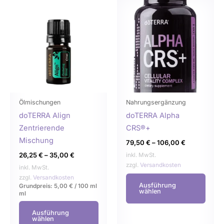
Dieses
Dies
Produkt
Prod
weist
weist
mehrere
mehr
Varianten
Varia
auf.
auf.
Die
Die
Optionen
Opti
können
könn
Ölmischungen
Nahrungsergänzung
auf
auf
doTERRA Align
doTERRA Alpha
der
der
Zentrierende
CRS®+
Produktseite
Produ
Mischung
79,50
€
–
106,00
€
gewählt
gewä
26,25
€
–
35,00
€
inkl. MwSt.
werden
werd
zzgl.
Versandkosten
inkl. MwSt.
zzgl.
Versandkosten
Ausführung
Grundpreis:
5,00
€
/
100 ml
wählen
ml
Ausführung
wählen