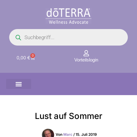
Zum
Inhalt
springen
Products
search
0
Warenkorb
0,00
€
Vorteilslogin
Lust auf Sommer
Von
Marc
/
15. Juli 2019