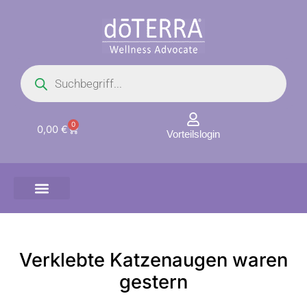
Zum
Inhalt
springen
Products
search
0
Warenkorb
0,00
€
Vorteilslogin
Verklebte Katzenaugen waren
gestern