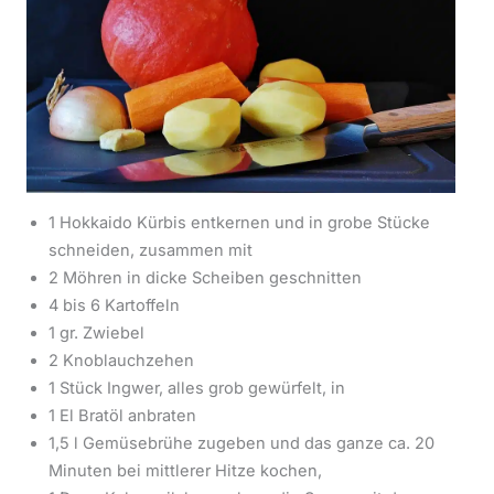
1 Hokkaido Kürbis entkernen und in grobe Stücke
schneiden, zusammen mit
2 Möhren in dicke Scheiben geschnitten
4 bis 6 Kartoffeln
1 gr. Zwiebel
2 Knoblauchzehen
1 Stück Ingwer, alles grob gewürfelt, in
1 El Bratöl anbraten
1,5 l Gemüsebrühe zugeben und das ganze ca. 20
Minuten bei mittlerer Hitze kochen,