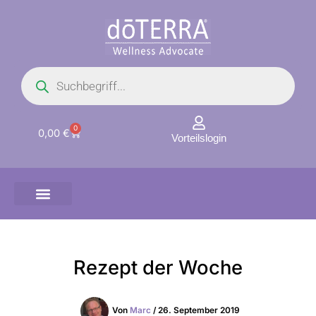
Zum
Inhalt
springen
Products
search
0
Warenkorb
0,00
€
Vorteilslogin
Rezept der Woche
Von
Marc
/
26. September 2019