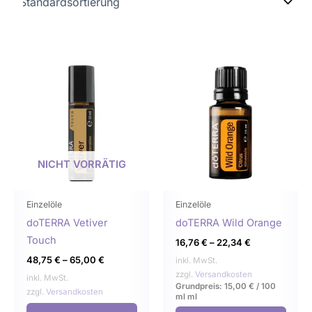
Dieses
Dies
Produkt
Prod
weist
weist
mehrere
mehr
Varianten
Varia
auf.
auf.
NICHT VORRÄTIG
Die
Die
Optionen
Opti
können
könn
Einzelöle
Einzelöle
auf
auf
doTERRA Vetiver
doTERRA Wild Orange
der
der
Touch
16,76
€
–
22,34
€
Produktseite
Produ
48,75
€
–
65,00
€
inkl. MwSt.
gewählt
gewä
zzgl.
Versandkosten
inkl. MwSt.
Grundpreis:
15,00
€
/
100
werden
werd
zzgl.
Versandkosten
ml
ml