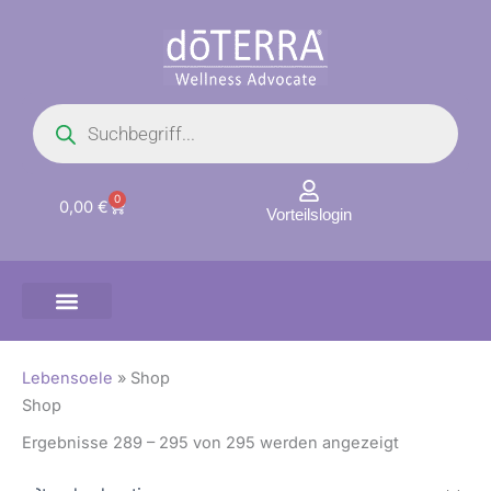
Zum
Inhalt
springen
Products
search
0
Warenkorb
0,00
€
Vorteilslogin
Lebensoele
»
Shop
Shop
Ergebnisse 289 – 295 von 295 werden angezeigt