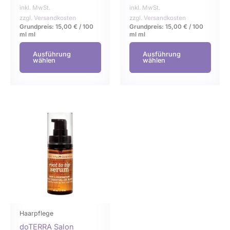
Produktseite
Produ
inkl. MwSt.
inkl. MwSt.
gewählt
gewä
zzgl.
Versandkosten
zzgl.
Versandkosten
Grundpreis:
15,00
€
/
100
Grundpreis:
15,00
€
/
100
werden
werd
ml
ml
ml
ml
Ausführung
Ausführung
wählen
wählen
Dieses
Produkt
weist
mehrere
Varianten
auf.
Die
Optionen
können
Haarpflege
auf
doTERRA Salon