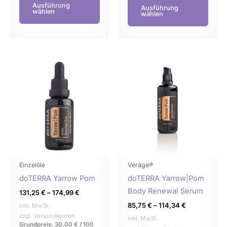
Ausführung
Ausführung
wählen
wählen
Dieses
Dies
Produkt
Prod
weist
weist
mehrere
mehr
Varianten
Varia
auf.
auf.
Die
Die
Optionen
Opti
können
könn
Einzelöle
Veráge®
auf
auf
doTERRA Yarrow Pom
doTERRA Yarrow|Pom
der
der
Body Renewal Serum
131,25
€
–
174,99
€
Produktseite
Produ
85,75
€
–
114,34
€
inkl. MwSt.
gewählt
gewä
zzgl.
Versandkosten
inkl. MwSt.
Grundpreis:
30,00
€
/
100