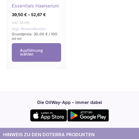
der
Essentials Haarserum
Produktseite
39,50
€
–
52,67
€
gewählt
inkl. MwSt.
werden
zzgl.
Versandkosten
Grundpreis:
30,00
€
/
100
ml
ml
Ausführung
wählen
Die OilWay-App – immer dabei
HINWEIS ZU DEN DOTERRA PRODUKTEN