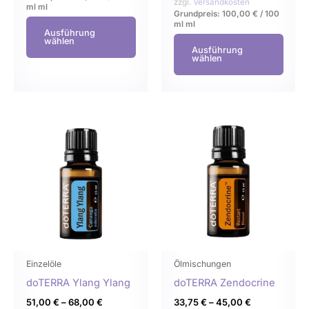
werden
werd
zzgl.
Versandkosten
ml
ml
Grundpreis:
100,00
€
/
100
ml
ml
Ausführung
wählen
Ausführung
wählen
Dieses
Dies
Produkt
Prod
weist
weist
mehrere
mehr
Varianten
Varia
auf.
auf.
Die
Die
Optionen
Opti
können
könn
Einzelöle
Ölmischungen
auf
auf
doTERRA Ylang Ylang
doTERRA Zendocrine
der
der
51,00
€
–
68,00
€
33,75
€
–
45,00
€