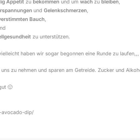
ig Appetit
zu
bekommen
und um
wach
zu
bleiben
,
erspannungen
und
Gelenkschmerzen
,
erstimmten Bauch
,
nd
ellgesundheit
zu unterstützen.
 vielleicht haben wir sogar begonnen eine Runde zu laufen,,,
zu uns zu nehmen und sparen am Getreide. Zucker und Alko
gut 🙂
t-avocado-dip/