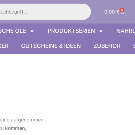
s
0
Warenk
0,00
€
SCHE ÖLE
PRODUKTSERIEN
NAHR
SER
GUTSCHEINE & IDEEN
ZUBEHÖR
Routine aufgenommen:
zu
kommen
,