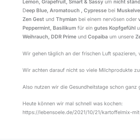
Lemon, Grapefruit, Smart & Sassy
um
nicht ständ
D
eep Blue, Aromatouch , Cypresse
bei
Muskelv
Zen Gest
und
Thymian
bei einem nervösen oder
v
Peppermint, Basilikum
für ein
gutes Kopfgefühl
u
Weihrauch, DDR Prime
und
Copaiba
um unsere
Z
Wir gehen täglich an der frischen Luft spazieren,
Wir achten darauf nicht so viele Milchprodukte 
Also nutzen wir die Gesundheitstage schon ganz 
Heute können wir mal schnell was kochen:
https://lebensoele.de/2021/10/21/kartoffelmix-mi