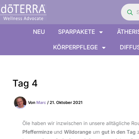
Product
Zum
search
Inhalt
springen
NEU
SPARPAKETE
ÄTHERI
KÖRPERPFLEGE
DIFFU
Tag 4
Von
Marc
/
21. Oktober 2021
Öle haben wir inzwischen in unsere alltägliche 
Pfefferminze
und
Wildorange
um
gut in den Tag